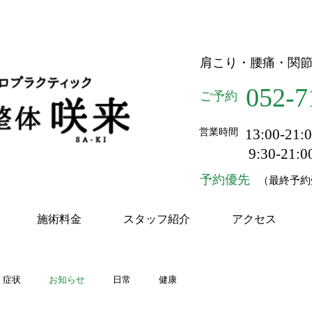
体 ふじなり整体 咲来
肩こり・腰痛・関
052-
7
ご予約
13:00-2
営業時間
9:30-21
予約優先
（最終予約受
施術料金
スタッフ紹介
アクセス
症状
お知らせ
日常
健康