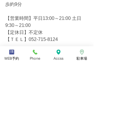
歩約9分
【営業時間】平日13:00～21:00 土日
9:30～21:00
【定休日】不定休
【ＴＥＬ】052-715-8124
―――――――――――――――――
―――
WEB予約
Phone
Accss
駐車場
#昭和区
＃桜山＃昭和区整体＃整体＃肩
こり＃ヘッドスパ＃小顔＃小顔矯正＃
骨盤矯正＃マタニティ＃腰痛＃肩甲骨
＃ドライヘッドスパ＃ヘッド＃足つぼ
＃産後＃マタニティ＃ボディマッサー
ジ＃フットケア＃指圧＃眼精疲労＃姿
勢改善＃リラクゼーション＃リラク＃
メンズOK