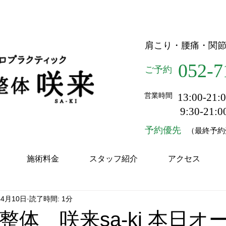
体 ふじなり整体 咲来
肩こり・腰痛・関
052-
7
ご予約
13:00-2
営業時間
9:30-21
予約優先
（最終予約受
施術料金
スタッフ紹介
アクセス
年4月10日
読了時間: 1分
整体 咲来sa-ki 本日オ