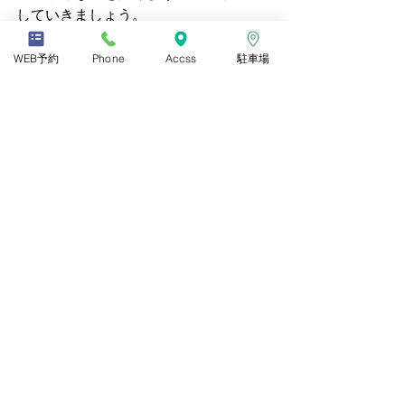
していきましょう。
ぜひお試しください。
WEB予約
Phone
Accss
駐車場
昭和区桜山 
ふじなり整体 咲来sa-ki 
名古屋市昭和区戸田町3-22-2 ハートイ
ン戸田町１F北 
すべて表示
最新記事