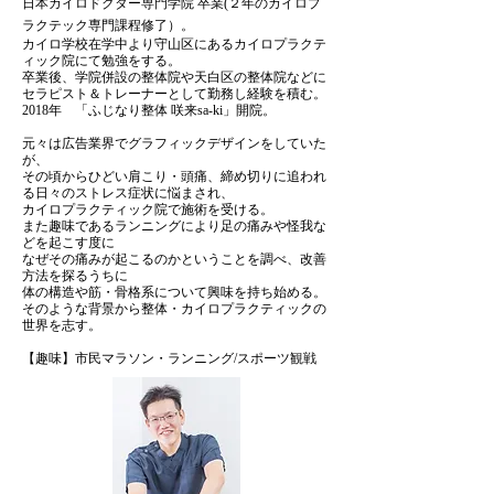
日本カイロドクター専門学院 卒業(２年のカイロプ
ラクテック専門課程修了）。
カイロ学校在学中より守山区にあるカイロプラクテ
ィック院にて勉強をする。
卒業後、学院併設の整体院や天白区の整体院などに
セラピスト＆トレーナーとして
勤務し経験を積む。
2018年 「ふじなり整体 咲来sa-ki」開院
。
​元々は広告業界でグラフィックデザインをしていた
が、
その頃からひどい肩こり・頭痛、締め切りに追われ
る日々のストレス症状に悩まされ、
カイロプラクティック院で施術を受ける。
また趣味であるランニングにより足の痛みや怪我な
どを起こす度に
なぜその痛みが起こるのかということを調べ、改善
方法を探るうちに
体の構造や筋・骨格系について興味
を持ち始める。
そのような背景から整体・カイロプラクティックの
世界を志す。
【趣味】市民マラソン・ランニング/スポーツ観戦