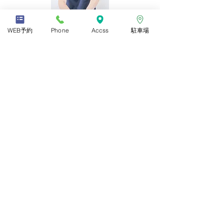
WEB予約
Phone
Accss
駐車場
初めまして。​鈴木と申します。​
日頃から仕事や子育て・家事、さらには身体の不調・ス
トレス・悩みなどと戦っている方など、
何かと頑張っている皆さまに対して、身体の不調を改善
し、心身のストレスが感じにくい状態へと
変化し
より良い生活を送っていただけるようお手伝いが
できればと思います。
「身体が楽になった」はもちろんですが、
「この店に来
たら元気になった！」「明日からも頑張ろう！」
などと思っていただけることを目標に、
精一杯施術させ
ていただきます。
どうぞよろしくお願いいたします。
所在地
〒466-0846
名古屋市昭和区戸田町3-22-2
ハートイン戸田町1F
営業時間
13:00-21:00(月〜金)
9:30-21:00(​土・日）
休日
不定休
© ふじなり整体 咲来sa-ki Nagoya All Rights Reserved.